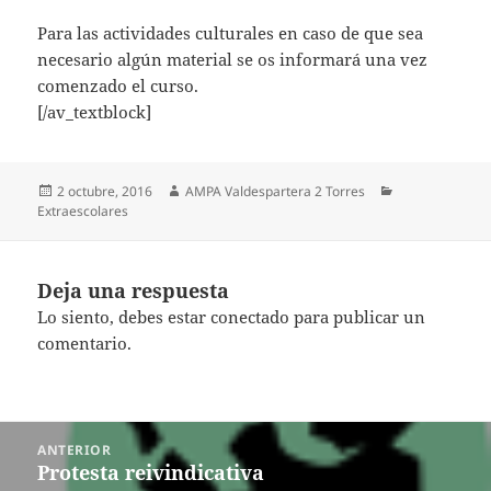
Para las actividades culturales en caso de que sea
necesario algún material se os informará una vez
comenzado el curso.
[/av_textblock]
Publicado
Autor
Categorías
2 octubre, 2016
AMPA Valdespartera 2 Torres
el
Extraescolares
Deja una respuesta
Lo siento, debes estar
conectado
para publicar un
comentario.
Navegación
ANTERIOR
de
Protesta reivindicativa
Entrada
entradas