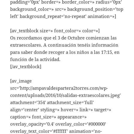
padding=’0px’ border=» border_color=» radius=’0px’
background_color=» src=» background_position=’top
left’ background_repeat=’no-repeat’ animation=»]
[av_textblock size=» font_color=» color=»]
Os recordamos que el 3 de Octubre comienzan las
extraescolares. A continuación tenéis información
para saber donde recoger a los niños a las 17:15, en
función de la actividad.
[/av_textblock]
[av_image
src=’http://ampavaldespartera2torres.com/wp-
content/uploads/2016/10/salidas-extraescolares.jpeg’
attachment=’354′ attachment_size=’full’
align=’center’ styling=» hover=» link=» target=»
caption=» font_size=» appearance=»
overlay_opacity=’0.4′ overlay_color=’#000000′
overlay_text_color=’#ffffff’ animation=’no-