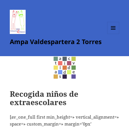
MENÚ
Ampa Valdespartera 2 Torres
Y
WIDGETS
Recogida niños de
extraescolares
[av_one_full first min_height=» vertical_alignment=»
space=» custom_margin=» margin=’0px’