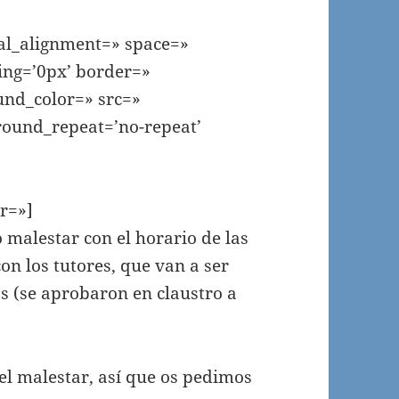
cal_alignment=» space=»
ng=’0px’ border=»
und_color=» src=»
round_repeat=’no-repeat’
or=»]
o malestar con el horario de las
on los tutores, que van a ser
as (se aprobaron en claustro a
l malestar, así que os pedimos