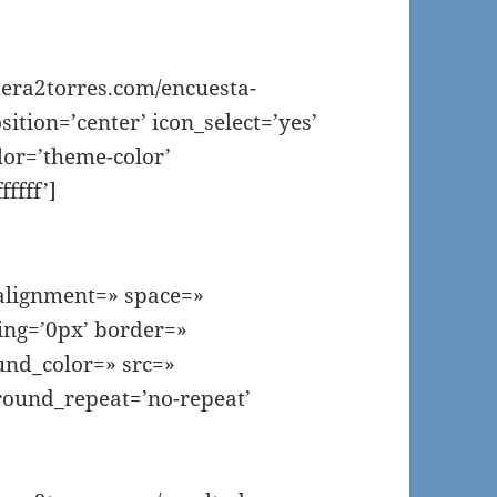
tera2torres.com/encuesta-
sition=’center’ icon_select=’yes’
olor=’theme-color’
ffff’]
_alignment=» space=»
ng=’0px’ border=»
und_color=» src=»
round_repeat=’no-repeat’