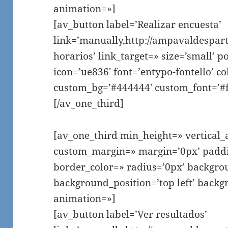
animation=»]
[av_button label=’Realizar encuesta’
link=’manually,http://ampavaldespar
horarios’ link_target=» size=’small’ po
icon=’ue836′ font=’entypo-fontello’ c
custom_bg=’#444444′ custom_font=’#ff
[/av_one_third]
[av_one_third min_height=» vertical
custom_margin=» margin=’0px’ paddi
border_color=» radius=’0px’ backgro
background_position=’top left’ backg
animation=»]
[av_button label=’Ver resultados’