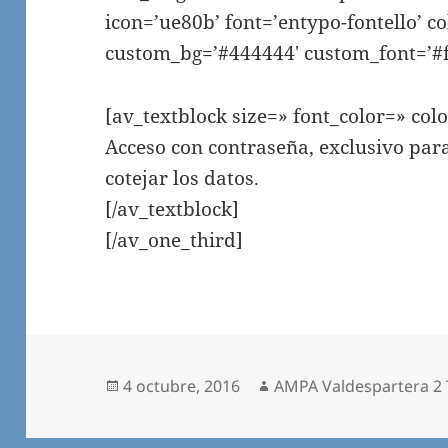
icon=’ue80b’ font=’entypo-fontello’ c
custom_bg=’#444444′ custom_font=’#ff
[av_textblock size=» font_color=» col
Acceso con contraseña, exclusivo pa
cotejar los datos.
[/av_textblock]
[/av_one_third]
Publicado
Autor
4 octubre, 2016
AMPA Valdespartera 2 
el