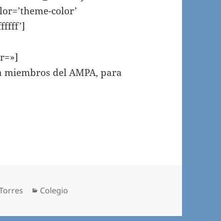
olor=’theme-color’
ffff’]
or=»]
ra miembros del AMPA, para
Categorías
Torres
Colegio