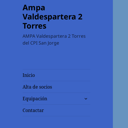
Ampa
Valdespartera 2
Torres
AMPA Valdespartera 2 Torres
del CPI San Jorge
Inicio
Alta de socios
expande
Equipación
el
menú
Contactar
inferior