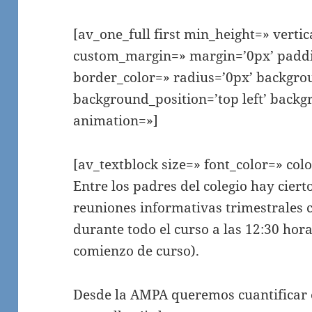
[av_one_full first min_height=» verti
custom_margin=» margin=’0px’ paddi
border_color=» radius=’0px’ backgro
background_position=’top left’ backg
animation=»]
[av_textblock size=» font_color=» col
Entre los padres del colegio hay ciert
reuniones informativas trimestrales c
durante todo el curso a las 12:30 hor
comienzo de curso).
Desde la AMPA queremos cuantificar e