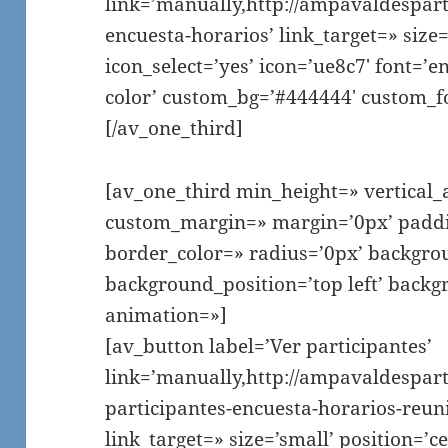
link=’manually,http://ampavaldespart
encuesta-horarios’ link_target=» size=
icon_select=’yes’ icon=’ue8c7′ font=’e
color’ custom_bg=’#444444′ custom_fon
[/av_one_third]
[av_one_third min_height=» vertical
custom_margin=» margin=’0px’ paddi
border_color=» radius=’0px’ backgro
background_position=’top left’ backg
animation=»]
[av_button label=’Ver participantes’
link=’manually,http://ampavaldespart
participantes-encuesta-horarios-reuni
link_target=» size=’small’ position=’ce