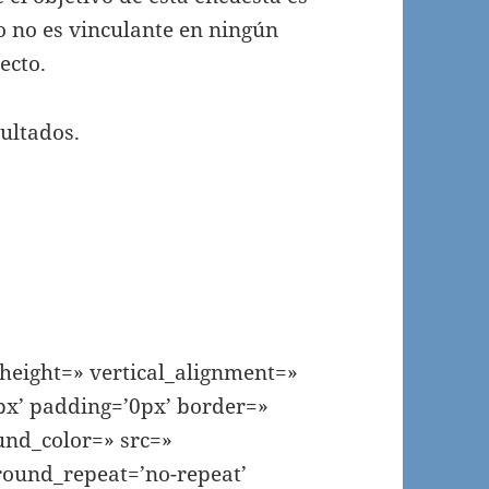
 no es vinculante en ningún
ecto.
sultados.
_height=» vertical_alignment=»
x’ padding=’0px’ border=»
und_color=» src=»
round_repeat=’no-repeat’