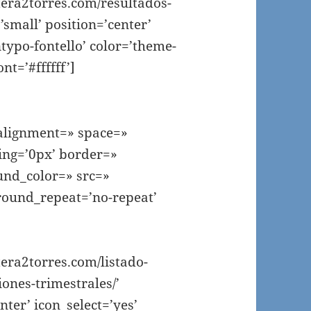
era2torres.com/resultados-
’small’ position=’center’
ntypo-fontello’ color=’theme-
t=’#ffffff’]
_alignment=» space=»
ng=’0px’ border=»
und_color=» src=»
round_repeat=’no-repeat’
era2torres.com/listado-
ones-trimestrales/’
nter’ icon_select=’yes’