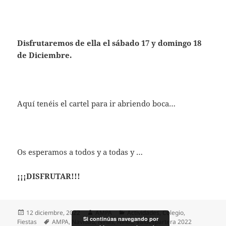
Disfrutaremos de ella el sábado 17 y domingo 18
de Diciembre.
Aquí tenéis el cartel para ir abriendo boca…
Os esperamos a todos y a todas y …
¡¡¡DISFRUTAR!!!
Publicado
Autor
Categorías
12 diciembre, 2022
AMPA
Actividades
,
Colegio
,
Si continúas navegando por
el
Etiquetas
Fiestas
AMPA
,
Navidad
,
Niñas
,
Niños
,
Valdespartera 2022