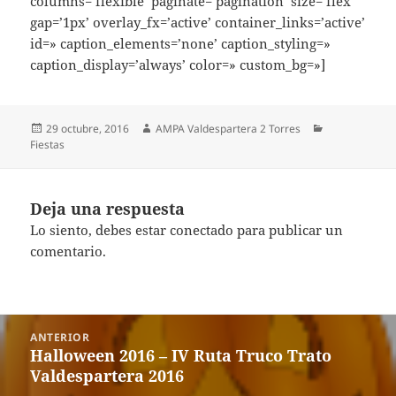
columns=’flexible’ paginate=’pagination’ size=’flex’
gap=’1px’ overlay_fx=’active’ container_links=’active’
id=» caption_elements=’none’ caption_styling=»
caption_display=’always’ color=» custom_bg=»]
Publicado
Autor
Categorías
29 octubre, 2016
AMPA Valdespartera 2 Torres
el
Fiestas
Deja una respuesta
Lo siento, debes estar
conectado
para publicar un
comentario.
Navegación
ANTERIOR
de
Halloween 2016 – IV Ruta Truco Trato
Entrada
entradas
Valdespartera 2016
anterior: