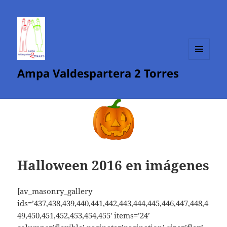
MENÚ
Ampa Valdespartera 2 Torres
Y
WIDGETS
Halloween 2016 en imágenes
[av_masonry_gallery
ids=’437,438,439,440,441,442,443,444,445,446,447,448,4
49,450,451,452,453,454,455′ items=’24’