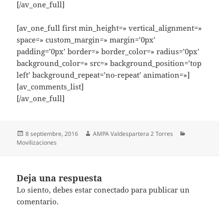
[/av_one_full]
[av_one_full first min_height=» vertical_alignment=»
space=» custom_margin=» margin=’0px’
padding=’0px’ border=» border_color=» radius=’0px’
background_color=» src=» background_position=’top
left’ background_repeat=’no-repeat’ animation=»]
[av_comments_list]
[/av_one_full]
Publicado
Autor
Categorías
8 septiembre, 2016
AMPA Valdespartera 2 Torres
el
Movilizaciones
Deja una respuesta
Lo siento, debes estar
conectado
para publicar un
comentario.