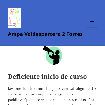
MENÚ
Ampa Valdespartera 2 Torres
Y
WIDGETS
Deficiente inicio de curso
[av_one_full first min_height=» vertical_alignment=»
space=» custom_margin=» margin=’0px’
padding=’0px’ border=» border_color=» radius=’0px’