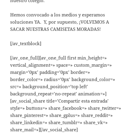
nuestro colegio.
Hemos convocado a los medios y esperamos
soluciones YA. Y, por supuesto, ¡VOLVEMOS A
SACAR NUESTRAS CAMISETAS MORADAS!
[/av_textblock]
[/av_one_full][av_one_full first min_height=»
vertical_alignment=» space=» custom_margin=»
margin=’0px’ padding=’0px’ border=»
border_color=» radius=’0px’ background_color=»
src=» background_position=’top left’
background_repeat=’no-repeat’ animation=»]
[av_social_share title=’Compartir esta entrada’
style=» buttons=» share_facebook=» share_twitter=»
share_pinterest=» share_gplus=» share_reddit=»
share_linkedin=» share_tumblr=» share_vk=»
share_mail=»][/av_social_share]